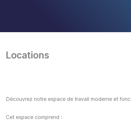
Aller
au
contenu
Locations
Découvrez notre espace de travail moderne et foncti
Cet espace comprend :